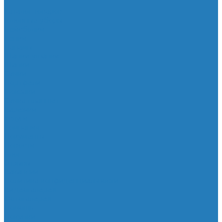
...
Каталог товаров
Головные уборы
Бейсболки
Кепки
Панамы
Шапки-ушанки
Шапки
Сумки
Портфели
Рюкзаки
Сумка-планшет
Варежки
Услуги
Компания
Документы
Новости
Блог
Отзывы
Вакансии
Политика конфиденциальности
Видеогалерея
Фотогалерея
Помощь
Покупки