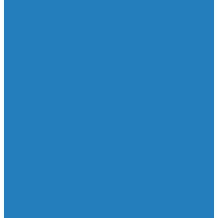
Шапки-ушанки
Шапки
Сумки
Портфели
Рюкзаки
Сумка-планшет
Варежки
Услуги
Компания
Документы
Новости
Блог
Отзывы
Вакансии
Политика конфиденциальности
Видеогалерея
Фотогалерея
Помощь
Покупки
Условия оплаты
Условия доставки
Помощь покупателю
Вопрос - ответ
Партнеры
Контакты